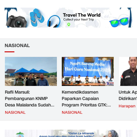
NASIONAL
Rafli Marsuli:
Kemendikdasmen
Untuk Ap
Pembangunan KNMP
Paparkan Capaian
Didirikan
Desa Malalanda Sudah
Program Prioritas GTK:
Harapan
Mencapai 69 Persen dan
Kompetensi Meningkat,
NASIONAL
NASIONAL
Material yang Digunakan
Kesejahteraan Guru Kian
Sudah Sesuai Hasil Uji Tes
Diperkuat
JMD dan JMF