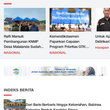
Rafli Marsuli:
Kemendikdasmen
Untuk Ap
Pembangunan KNMP
Paparkan Capaian
Didirikan
Desa Malalanda Sudah
Program Prioritas GTK:
Harapan
Mencapai 69 Persen dan
Kompetensi Meningkat,
NASIONAL
NASIONAL
Material yang Digunakan
Kesejahteraan Guru Kian
Sudah Sesuai Hasil Uji Tes
Diperkuat
JMD dan JMF
INDEKS BERITA
Dari Baris-Berbaris hingga Kebersihan, Babinsa
Kabaena Bentuk Karakter Siswa