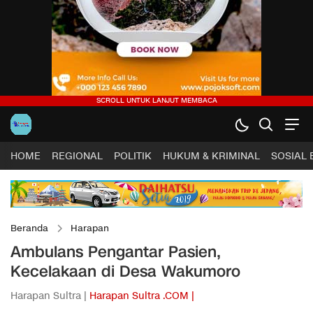
HOME
REGIONAL
POLITIK
HUKUM & KRIMINAL
SOSIAL
Beranda
Harapan
Ambulans Pengantar Pasien,
Kecelakaan di Desa Wakumoro
Harapan Sultra |
Harapan Sultra .COM |