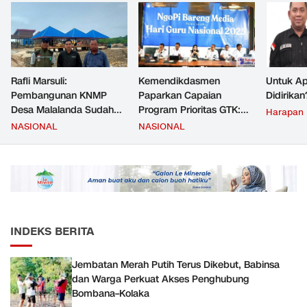
Rafli Marsuli:
Kemendikdasmen
Untuk Ap
Pembangunan KNMP
Paparkan Capaian
Didirikan
Desa Malalanda Sudah
Program Prioritas GTK:
Harapan
Mencapai 69 Persen dan
Kompetensi Meningkat,
NASIONAL
NASIONAL
Material yang Digunakan
Kesejahteraan Guru Kian
Sudah Sesuai Hasil Uji Tes
Diperkuat
JMD dan JMF
INDEKS BERITA
Jembatan Merah Putih Terus Dikebut, Babinsa
dan Warga Perkuat Akses Penghubung
Bombana–Kolaka