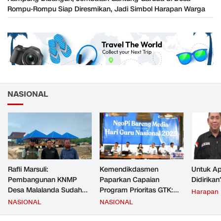
Rompu-Rompu Siap Diresmikan, Jadi Simbol Harapan Warga
NASIONAL
Rafli Marsuli:
Kemendikdasmen
Untuk Ap
Pembangunan KNMP
Paparkan Capaian
Didirikan
Desa Malalanda Sudah
Program Prioritas GTK:
Harapan
Mencapai 69 Persen dan
Kompetensi Meningkat,
NASIONAL
NASIONAL
Material yang Digunakan
Kesejahteraan Guru Kian