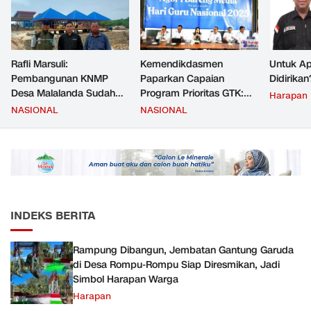
Rafli Marsuli:
Kemendikdasmen
Untuk Ap
Pembangunan KNMP
Paparkan Capaian
Didirikan
Desa Malalanda Sudah
Program Prioritas GTK:
Harapan
Mencapai 69 Persen dan
Kompetensi Meningkat,
NASIONAL
NASIONAL
Material yang Digunakan
Kesejahteraan Guru Kian
Sudah Sesuai Hasil Uji Tes
Diperkuat
JMD dan JMF
INDEKS BERITA
Rampung Dibangun, Jembatan Gantung Garuda
di Desa Rompu-Rompu Siap Diresmikan, Jadi
Simbol Harapan Warga
Harapan