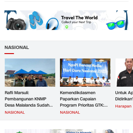
NASIONAL
Rafli Marsuli:
Kemendikdasmen
Untuk Ap
Pembangunan KNMP
Paparkan Capaian
Didirikan
Desa Malalanda Sudah
Program Prioritas GTK:
Harapan
Mencapai 69 Persen dan
Kompetensi Meningkat,
NASIONAL
NASIONAL
Material yang Digunakan
Kesejahteraan Guru Kian
Sudah Sesuai Hasil Uji Tes
Diperkuat
JMD dan JMF