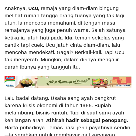
Ucu
Anaknya,
, remaja yang diam-diam bingung
melihat rumah tangga orang tuanya yang tak lagi
utuh. Ia mencoba memahami, di tengah masa
remajanya yang juga penuh warna. Salah satunya
Ida
ketika ia jatuh hati pada
, teman sekelas yang
cantik tapi cuek. Ucu jatuh cinta diam-diam, lalu
mencoba mendekati. Gagal? Berkali-kali. Tapi Ucu
tak menyerah. Mungkin, dalam dirinya mengalir
darah ibunya yang tangguh itu.
Lalu badai datang. Usaha sang ayah bangkrut
karena krisis ekonomi di tahun 1965. Rupiah
melambung, bisnis runtuh. Tapi di saat sang ayah
Athirah hadir sebagai penopang.
kehilangan arah,
Harta pribadinya—emas hasil jerih payahnya sendiri
—ia serahkan untuk membayar gaji karyawan.