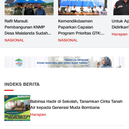
Rafli Marsuli:
Kemendikdasmen
Untuk Ap
Pembangunan KNMP
Paparkan Capaian
Didirikan
Desa Malalanda Sudah
Program Prioritas GTK:
Harapan
Mencapai 69 Persen dan
Kompetensi Meningkat,
NASIONAL
NASIONAL
Material yang Digunakan
Kesejahteraan Guru Kian
Sudah Sesuai Hasil Uji Tes
Diperkuat
JMD dan JMF
INDEKS BERITA
Babinsa Hadir di Sekolah, Tanamkan Cinta Tanah
Air kepada Generasi Muda Bombana
Harapan