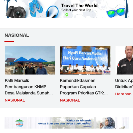
NASIONAL
Rafli Marsuli:
Kemendikdasmen
Untuk Ap
Pembangunan KNMP
Paparkan Capaian
Didirikan
Desa Malalanda Sudah
Program Prioritas GTK:
Harapan
Mencapai 69 Persen dan
Kompetensi Meningkat,
NASIONAL
NASIONAL
Material yang Digunakan
Kesejahteraan Guru Kian
Sudah Sesuai Hasil Uji Tes
Diperkuat
JMD dan JMF