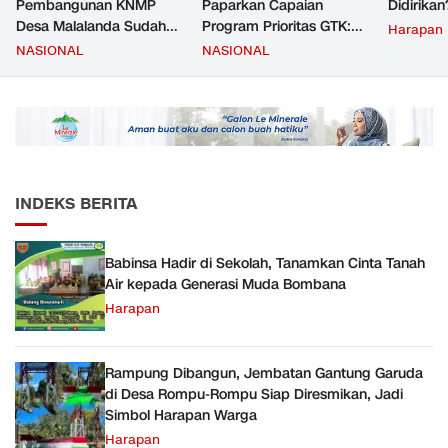
Pembangunan KNMP
Paparkan Capaian
Didirikan
Desa Malalanda Sudah
Program Prioritas GTK:
Harapan
Mencapai 69 Persen dan
Kompetensi Meningkat,
NASIONAL
NASIONAL
Material yang Digunakan
Kesejahteraan Guru Kian
Sudah Sesuai Hasil Uji Tes
Diperkuat
JMD dan JMF
INDEKS BERITA
Babinsa Hadir di Sekolah, Tanamkan Cinta Tanah
Air kepada Generasi Muda Bombana
Harapan
Rampung Dibangun, Jembatan Gantung Garuda
di Desa Rompu-Rompu Siap Diresmikan, Jadi
Simbol Harapan Warga
Harapan