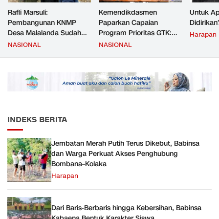
Rafli Marsuli:
Kemendikdasmen
Untuk Ap
Pembangunan KNMP
Paparkan Capaian
Didirikan
Desa Malalanda Sudah
Program Prioritas GTK:
Harapan
Mencapai 69 Persen dan
Kompetensi Meningkat,
NASIONAL
NASIONAL
Material yang Digunakan
Kesejahteraan Guru Kian
Sudah Sesuai Hasil Uji Tes
Diperkuat
JMD dan JMF
INDEKS BERITA
Jembatan Merah Putih Terus Dikebut, Babinsa
dan Warga Perkuat Akses Penghubung
Bombana–Kolaka
Harapan
Dari Baris-Berbaris hingga Kebersihan, Babinsa
Kabaena Bentuk Karakter Siswa