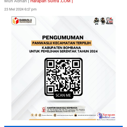
Muh Adnan |
Harapan Sultra .COM |
23 Mei 2024 6:17 pm