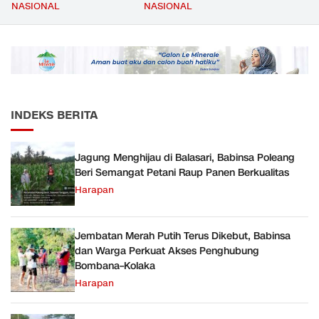
Mencapai 69 Persen dan
Kompetensi Meningkat,
NASIONAL
NASIONAL
Material yang Digunakan
Kesejahteraan Guru Kian
Sudah Sesuai Hasil Uji Tes
Diperkuat
JMD dan JMF
INDEKS BERITA
Jagung Menghijau di Balasari, Babinsa Poleang
Beri Semangat Petani Raup Panen Berkualitas
Harapan
Jembatan Merah Putih Terus Dikebut, Babinsa
dan Warga Perkuat Akses Penghubung
Bombana–Kolaka
Harapan