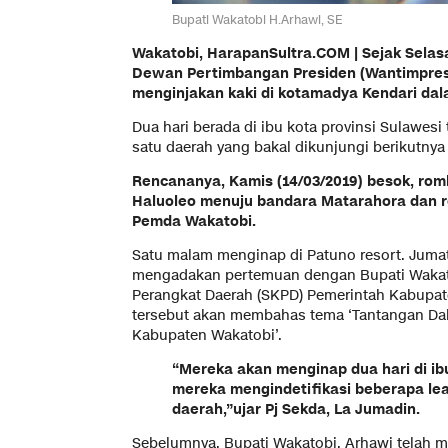
Bupati Wakatobi H.Arhawi, SE
Wakatobi, HarapanSultra.COM | Sejak Selasa
Dewan Pertimbangan Presiden (Wantimpres)
menginjakan kaki di kotamadya Kendari dal
Dua hari berada di ibu kota provinsi Sulawes
satu daerah yang bakal dikunjungi berikutnya
Rencananya, Kamis (14/03/2019) besok, rom
Haluoleo menuju bandara Matarahora dan 
Pemda Wakatobi.
Satu malam menginap di Patuno resort. Juma
mengadakan pertemuan dengan Bupati Wakato
Perangkat Daerah (SKPD) Pemerintah Kabupa
tersebut akan membahas tema ‘Tantangan D
Kabupaten Wakatobi’.
“Mereka akan menginap dua hari di i
mereka mengindetifikasi beberapa lea
daerah,”ujar Pj Sekda, La Jumadin.
Sebelumnya, Bupati Wakatobi, Arhawi telah