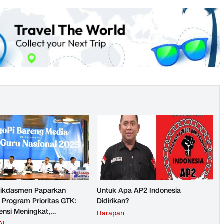
ikdasmen Paparkan
Untuk Apa AP2 Indonesia
 Program Prioritas GTK:
Didirikan?
nsi Meningkat,
Harapan
teraan Guru Kian Diperkuat