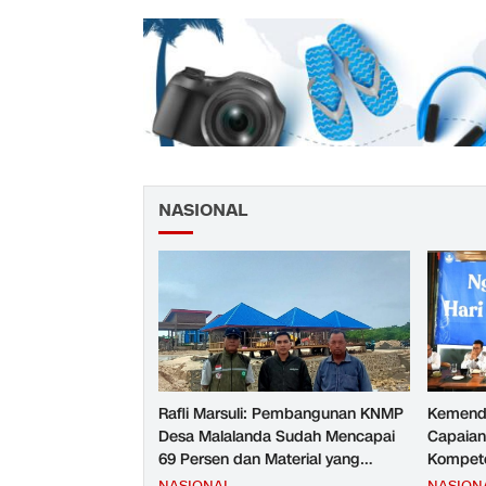
NASIONAL
Rafli Marsuli: Pembangunan KNMP
Kemend
Desa Malalanda Sudah Mencapai
Capaian
69 Persen dan Material yang
Kompete
Digunakan Sudah Sesuai Hasil Uji
Kesejah