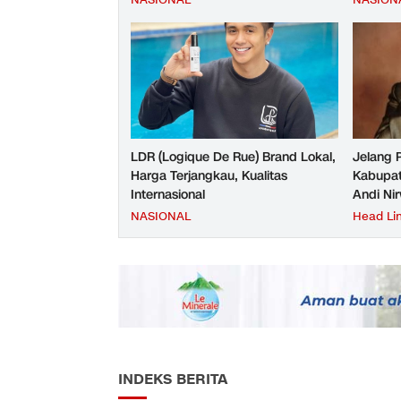
NASIONAL
NASION
Tes JMD dan JMF
LDR (Logique De Rue) Brand Lokal,
Jelang 
Harga Terjangkau, Kualitas
Kabupat
Internasional
Andi Ni
NASIONAL
Head Li
INDEKS BERITA