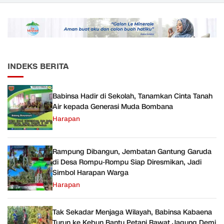
Sudah Sesuai Hasil Uji Tes
Diperkuat
JMD dan JMF
INDEKS BERITA
Babinsa Hadir di Sekolah, Tanamkan Cinta Tanah
Air kepada Generasi Muda Bombana
Harapan
Rampung Dibangun, Jembatan Gantung Garuda
di Desa Rompu-Rompu Siap Diresmikan, Jadi
Simbol Harapan Warga
Harapan
Tak Sekadar Menjaga Wilayah, Babinsa Kabaena
Turun ke Kebun Bantu Petani Rawat Jagung Demi