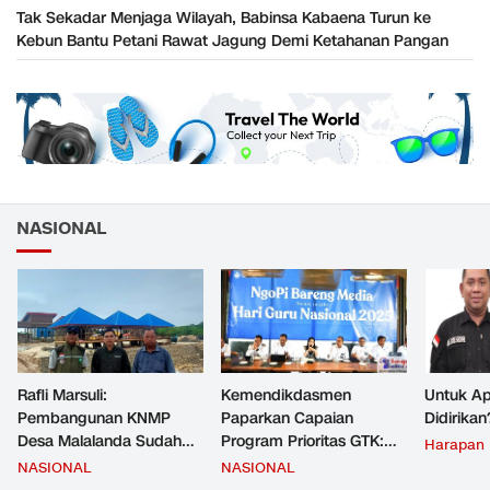
Tak Sekadar Menjaga Wilayah, Babinsa Kabaena Turun ke
Kebun Bantu Petani Rawat Jagung Demi Ketahanan Pangan
NASIONAL
Rafli Marsuli:
Kemendikdasmen
Untuk Ap
Pembangunan KNMP
Paparkan Capaian
Didirikan
Desa Malalanda Sudah
Program Prioritas GTK:
Harapan
Mencapai 69 Persen dan
Kompetensi Meningkat,
NASIONAL
NASIONAL
Material yang Digunakan
Kesejahteraan Guru Kian