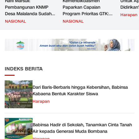
Rafli Marsuli:
Kemendikdasmen
Untuk Ap
Pembangunan KNMP
Paparkan Capaian
Didirikan
Desa Malalanda Sudah
Program Prioritas GTK:
Harapan
Mencapai 69 Persen dan
Kompetensi Meningkat,
NASIONAL
NASIONAL
Material yang Digunakan
Kesejahteraan Guru Kian
Sudah Sesuai Hasil Uji Tes
Diperkuat
JMD dan JMF
INDEKS BERITA
Dari Baris-Berbaris hingga Kebersihan, Babinsa
Kabaena Bentuk Karakter Siswa
Harapan
Babinsa Hadir di Sekolah, Tanamkan Cinta Tanah
Air kepada Generasi Muda Bombana