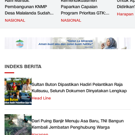
Rafli Marsuli:
Kemendikdasmen
Untuk Ap
Pembangunan KNMP
Paparkan Capaian
Didirikan
Desa Malalanda Sudah
Program Prioritas GTK:
Harapan
Mencapai 69 Persen dan
Kompetensi Meningkat,
NASIONAL
NASIONAL
Material yang Digunakan
Kesejahteraan Guru Kian
Sudah Sesuai Hasil Uji Tes
Diperkuat
JMD dan JMF
INDEKS BERITA
Sultan Buton Dipastikan Hadiri Pelantikan Raja
Kulisusu, Seluruh Dokumen Dinyatakan Lengkap
Head Line
Dari Puing Banjir Menuju Asa Baru, TNI Bangun
Kembali Jembatan Penghubung Warga
Harapan