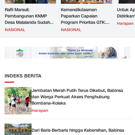
Rafli Marsuli:
Kemendikdasmen
Untuk Ap
Pembangunan KNMP
Paparkan Capaian
Didirikan
Desa Malalanda Sudah
Program Prioritas GTK:
Harapan
Mencapai 69 Persen dan
Kompetensi Meningkat,
NASIONAL
NASIONAL
Material yang Digunakan
Kesejahteraan Guru Kian
Sudah Sesuai Hasil Uji Tes
Diperkuat
JMD dan JMF
INDEKS BERITA
Jembatan Merah Putih Terus Dikebut, Babinsa
dan Warga Perkuat Akses Penghubung
Bombana–Kolaka
Harapan
Dari Baris-Berbaris hingga Kebersihan, Babinsa