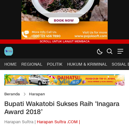
HOME
REGIONAL
POLITIK
HUKUM & KRIMINAL
SOSIAL
Beranda
Harapan
Bupati Wakatobi Sukses Raih ‘Inagara
Award 2018’
Harapan Sultra |
Harapan Sultra .COM |