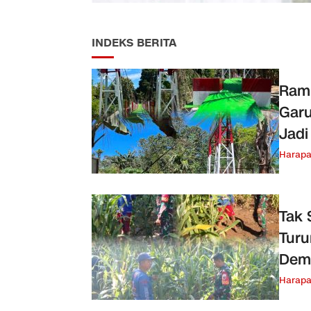
INDEKS BERITA
Ram
Garu
Jadi
Harap
Tak 
Turu
Dem
Harap