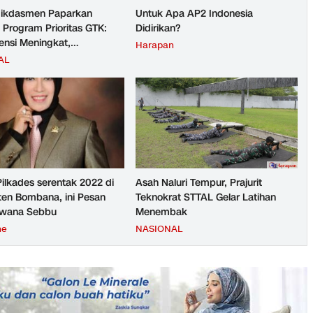
ikdasmen Paparkan
Untuk Apa AP2 Indonesia
 Program Prioritas GTK:
Didirikan?
nsi Meningkat,
Harapan
teraan Guru Kian Diperkuat
AL
Pilkades serentak 2022 di
Asah Naluri Tempur, Prajurit
en Bombana, ini Pesan
Teknokrat STTAL Gelar Latihan
rwana Sebbu
Menembak
ne
NASIONAL