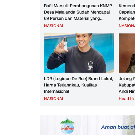
Rafli Marsuli: Pembangunan KNMP
Kemend
Desa Malalanda Sudah Mencapai
Capaian
69 Persen dan Material yang
Kompete
Digunakan Sudah Sesuai Hasil Uji
Kesejah
NASIONAL
NASION
Tes JMD dan JMF
LDR (Logique De Rue) Brand Lokal,
Jelang 
Harga Terjangkau, Kualitas
Kabupat
Internasional
Andi Ni
NASIONAL
Head Li