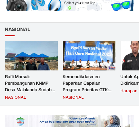
NASIONAL
Rafli Marsuli:
Kemendikdasmen
Untuk Ap
Pembangunan KNMP
Paparkan Capaian
Didirikan
Desa Malalanda Sudah
Program Prioritas GTK:
Harapan
Mencapai 69 Persen dan
Kompetensi Meningkat,
NASIONAL
NASIONAL
Material yang Digunakan
Kesejahteraan Guru Kian
Sudah Sesuai Hasil Uji Tes
Diperkuat
JMD dan JMF