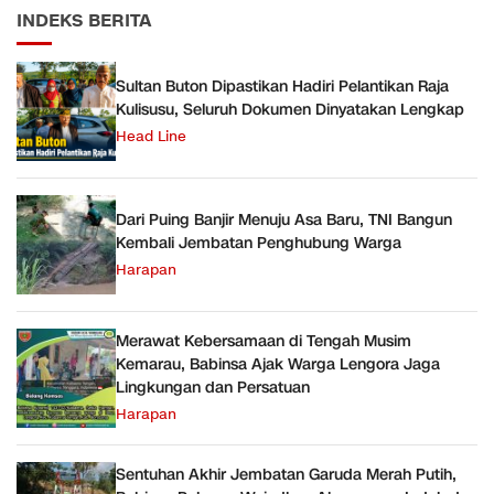
INDEKS BERITA
Sultan Buton Dipastikan Hadiri Pelantikan Raja
Kulisusu, Seluruh Dokumen Dinyatakan Lengkap
Head Line
Dari Puing Banjir Menuju Asa Baru, TNI Bangun
Kembali Jembatan Penghubung Warga
Harapan
Merawat Kebersamaan di Tengah Musim
Kemarau, Babinsa Ajak Warga Lengora Jaga
Lingkungan dan Persatuan
Harapan
Sentuhan Akhir Jembatan Garuda Merah Putih,