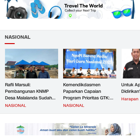
NASIONAL
Rafli Marsuli:
Kemendikdasmen
Untuk Ap
Pembangunan KNMP
Paparkan Capaian
Didirikan
Desa Malalanda Sudah
Program Prioritas GTK:
Harapan
Mencapai 69 Persen dan
Kompetensi Meningkat,
NASIONAL
NASIONAL
Material yang Digunakan
Kesejahteraan Guru Kian
Sudah Sesuai Hasil Uji Tes
Diperkuat
JMD dan JMF