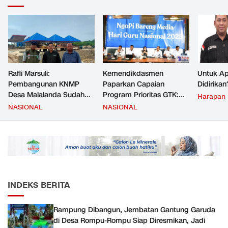
Rafli Marsuli:
Kemendikdasmen
Untuk Ap
Pembangunan KNMP
Paparkan Capaian
Didirikan
Desa Malalanda Sudah
Program Prioritas GTK:
Harapan
Mencapai 69 Persen dan
Kompetensi Meningkat,
NASIONAL
NASIONAL
Material yang Digunakan
Kesejahteraan Guru Kian
Sudah Sesuai Hasil Uji Tes
Diperkuat
JMD dan JMF
INDEKS BERITA
Rampung Dibangun, Jembatan Gantung Garuda
di Desa Rompu-Rompu Siap Diresmikan, Jadi