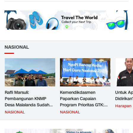
NASIONAL
Rafli Marsuli:
Kemendikdasmen
Untuk Ap
Pembangunan KNMP
Paparkan Capaian
Didirikan
Desa Malalanda Sudah
Program Prioritas GTK:
Harapan
Mencapai 69 Persen dan
Kompetensi Meningkat,
NASIONAL
NASIONAL
Material yang Digunakan
Kesejahteraan Guru Kian
Sudah Sesuai Hasil Uji Tes
Diperkuat
JMD dan JMF