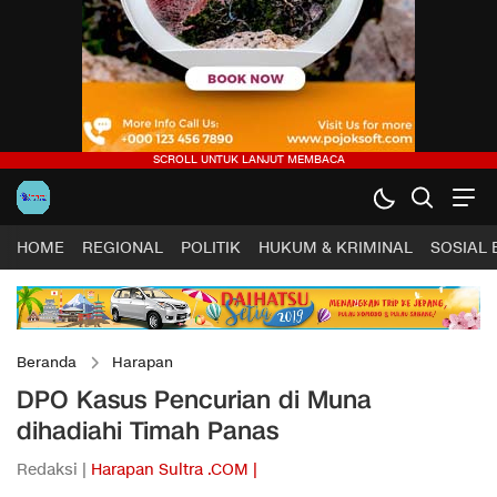
HOME
REGIONAL
POLITIK
HUKUM & KRIMINAL
SOSIAL
Beranda
Harapan
DPO Kasus Pencurian di Muna
dihadiahi Timah Panas
Redaksi |
Harapan Sultra .COM |