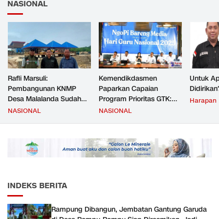
NASIONAL
Rafli Marsuli:
Kemendikdasmen
Untuk Ap
Pembangunan KNMP
Paparkan Capaian
Didirikan
Desa Malalanda Sudah
Program Prioritas GTK:
Harapan
Mencapai 69 Persen dan
Kompetensi Meningkat,
NASIONAL
NASIONAL
Material yang Digunakan
Kesejahteraan Guru Kian
Sudah Sesuai Hasil Uji Tes
Diperkuat
JMD dan JMF
INDEKS BERITA
Rampung Dibangun, Jembatan Gantung Garuda