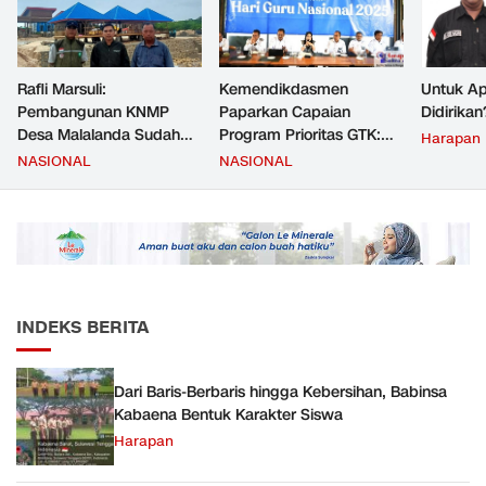
Rafli Marsuli:
Kemendikdasmen
Untuk Ap
Pembangunan KNMP
Paparkan Capaian
Didirikan
Desa Malalanda Sudah
Program Prioritas GTK:
Harapan
Mencapai 69 Persen dan
Kompetensi Meningkat,
NASIONAL
NASIONAL
Material yang Digunakan
Kesejahteraan Guru Kian
Sudah Sesuai Hasil Uji Tes
Diperkuat
JMD dan JMF
INDEKS BERITA
Dari Baris-Berbaris hingga Kebersihan, Babinsa
Kabaena Bentuk Karakter Siswa
Harapan