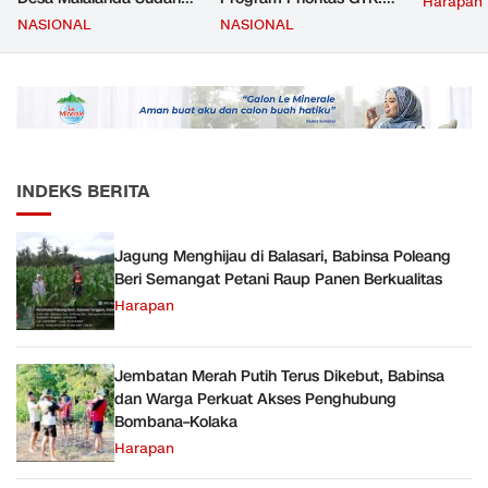
Harapan
Mencapai 69 Persen dan
Kompetensi Meningkat,
NASIONAL
NASIONAL
Material yang Digunakan
Kesejahteraan Guru Kian
Sudah Sesuai Hasil Uji Tes
Diperkuat
JMD dan JMF
INDEKS BERITA
Jagung Menghijau di Balasari, Babinsa Poleang
Beri Semangat Petani Raup Panen Berkualitas
Harapan
Jembatan Merah Putih Terus Dikebut, Babinsa
dan Warga Perkuat Akses Penghubung
Bombana–Kolaka
Harapan