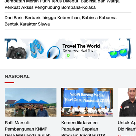
Jembatan Merah Putih Terus Dikebut, Babinsa dan Warga
Perkuat Akses Penghubung Bombana–Kolaka
Dari Baris-Berbaris hingga Kebersihan, Babinsa Kabaena
Bentuk Karakter Siswa
NASIONAL
Rafli Marsuli:
Kemendikdasmen
Untuk Ap
Pembangunan KNMP
Paparkan Capaian
Didirikan
Desa Malalanda Sudah
Program Prioritas GTK: