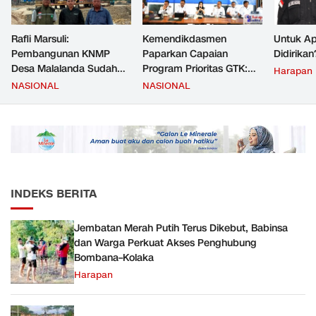
Rafli Marsuli:
Kemendikdasmen
Untuk Ap
Pembangunan KNMP
Paparkan Capaian
Didirikan
Desa Malalanda Sudah
Program Prioritas GTK:
Harapan
Mencapai 69 Persen dan
Kompetensi Meningkat,
NASIONAL
NASIONAL
Material yang Digunakan
Kesejahteraan Guru Kian
Sudah Sesuai Hasil Uji Tes
Diperkuat
JMD dan JMF
INDEKS BERITA
Jembatan Merah Putih Terus Dikebut, Babinsa
dan Warga Perkuat Akses Penghubung
Bombana–Kolaka
Harapan