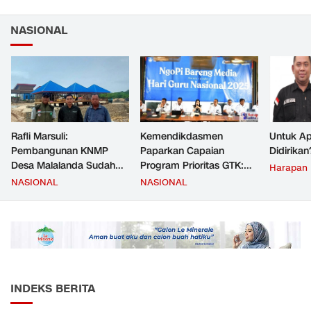
NASIONAL
Rafli Marsuli:
Kemendikdasmen
Untuk Ap
Pembangunan KNMP
Paparkan Capaian
Didirikan
Desa Malalanda Sudah
Program Prioritas GTK:
Harapan
Mencapai 69 Persen dan
Kompetensi Meningkat,
NASIONAL
NASIONAL
Material yang Digunakan
Kesejahteraan Guru Kian
Sudah Sesuai Hasil Uji Tes
Diperkuat
JMD dan JMF
INDEKS BERITA