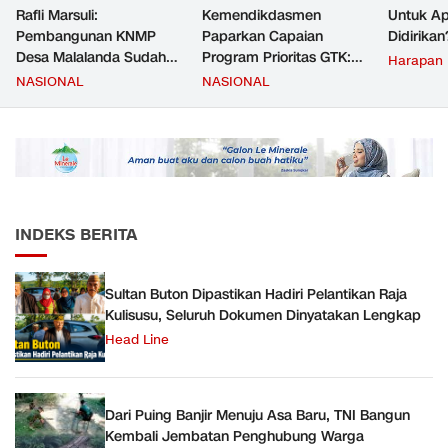
Rafli Marsuli:
Kemendikdasmen
Untuk Ap
Pembangunan KNMP
Paparkan Capaian
Didirikan
Desa Malalanda Sudah
Program Prioritas GTK:
Harapan
Mencapai 69 Persen dan
Kompetensi Meningkat,
NASIONAL
NASIONAL
Material yang Digunakan
Kesejahteraan Guru Kian
Sudah Sesuai Hasil Uji Tes
Diperkuat
JMD dan JMF
INDEKS BERITA
Sultan Buton Dipastikan Hadiri Pelantikan Raja
Kulisusu, Seluruh Dokumen Dinyatakan Lengkap
Head Line
Dari Puing Banjir Menuju Asa Baru, TNI Bangun
Kembali Jembatan Penghubung Warga