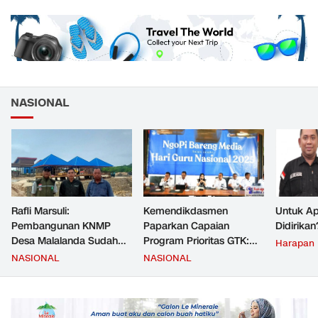
NASIONAL
Rafli Marsuli:
Kemendikdasmen
Untuk Ap
Pembangunan KNMP
Paparkan Capaian
Didirikan
Desa Malalanda Sudah
Program Prioritas GTK:
Harapan
Mencapai 69 Persen dan
Kompetensi Meningkat,
NASIONAL
NASIONAL
Material yang Digunakan
Kesejahteraan Guru Kian
Sudah Sesuai Hasil Uji Tes
Diperkuat
JMD dan JMF