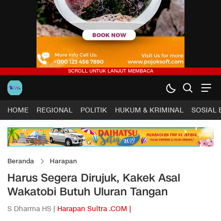
HOME
REGIONAL
POLITIK
HUKUM & KRIMINAL
SOSIAL
Beranda
Harapan
Harus Segera Dirujuk, Kakek Asal
Wakatobi Butuh Uluran Tangan
S Dharma HS |
Harapan Sultra .COM |