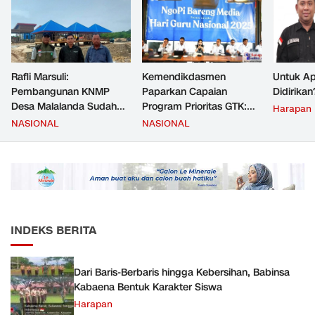
Rafli Marsuli:
Kemendikdasmen
Untuk Ap
Pembangunan KNMP
Paparkan Capaian
Didirikan
Desa Malalanda Sudah
Program Prioritas GTK:
Harapan
Mencapai 69 Persen dan
Kompetensi Meningkat,
NASIONAL
NASIONAL
Material yang Digunakan
Kesejahteraan Guru Kian
Sudah Sesuai Hasil Uji Tes
Diperkuat
JMD dan JMF
INDEKS BERITA
Dari Baris-Berbaris hingga Kebersihan, Babinsa
Kabaena Bentuk Karakter Siswa
Harapan