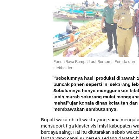
Panen Raya Rumpit Laut Bersama Pemda dan
stekholder
“Sebelumnya hasil produksi dibawah 
puncak panen seperti ini sekarang lebi
Sebelumnya hanya menggunakan bibit
lebih murah sekarang mulai menggunak
mahal”ujar kepala dinas kelautan dan 
membawakan sambutannya.
Bupati wakatobi di waktu yang sama mengata
mensuport tiga klaster visi misi kabupaten wa
berdaya saing. Hal itu diutarakan sebab waka
lautan yang capai 97 persen sedang daratan h