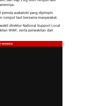
l, dari tiap 1 Kg bibit rumput laut
panennya.
al pemda wakatobi yang dipimpin
en rumput laut bersama masyarakat.
wakil direktur National Support Local
akilan WWF, serta perwakilan dari