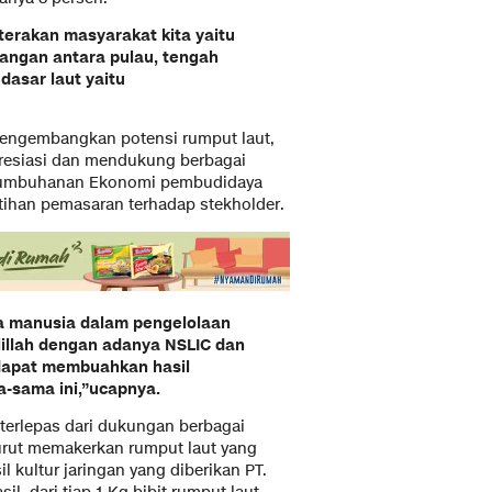
erakan masyarakat kita yaitu
angan antara pulau, tengah
dasar laut yaitu
mengembangkan potensi rumput laut,
apresiasi dan mendukung berbagai
ertumbuhanan Ekonomi pembudidaya
atihan pemasaran terhadap stekholder.
a manusia dalam pengelolaan
lillah dengan adanya NSLIC dan
dapat membuahkan hasil
a-sama ini,”ucapnya.
 terlepas dari dukungan berbagai
turut memakerkan rumput laut yang
il kultur jaringan yang diberikan PT.