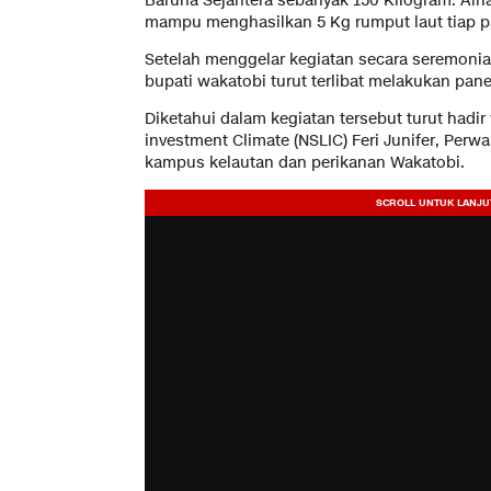
Baruna Sejahtera sebanyak 150 Kilogram. Alhasi
mampu menghasilkan 5 Kg rumput laut tiap 
Setelah menggelar kegiatan secara seremoni
bupati wakatobi turut terlibat melakukan pan
Diketahui dalam kegiatan tersebut turut hadir 
investment Climate (NSLIC) Feri Junifer, Perw
kampus kelautan dan perikanan Wakatobi.