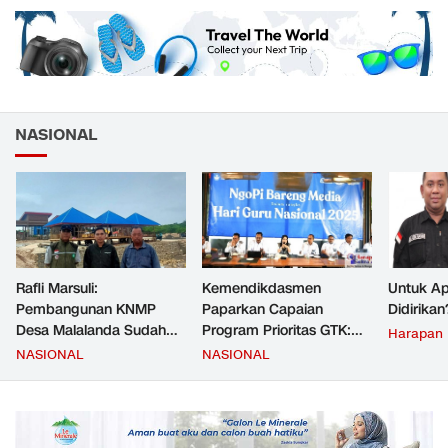
NASIONAL
Rafli Marsuli:
Kemendikdasmen
Untuk Ap
Pembangunan KNMP
Paparkan Capaian
Didirikan
Desa Malalanda Sudah
Program Prioritas GTK:
Harapan
Mencapai 69 Persen dan
Kompetensi Meningkat,
NASIONAL
NASIONAL
Material yang Digunakan
Kesejahteraan Guru Kian
Sudah Sesuai Hasil Uji Tes
Diperkuat
JMD dan JMF