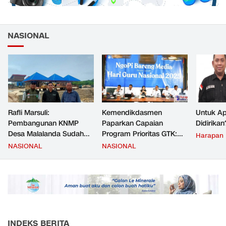
NASIONAL
Rafli Marsuli:
Kemendikdasmen
Untuk Ap
Pembangunan KNMP
Paparkan Capaian
Didirikan
Desa Malalanda Sudah
Program Prioritas GTK:
Harapan
Mencapai 69 Persen dan
Kompetensi Meningkat,
NASIONAL
NASIONAL
Material yang Digunakan
Kesejahteraan Guru Kian
Sudah Sesuai Hasil Uji Tes
Diperkuat
JMD dan JMF
INDEKS BERITA