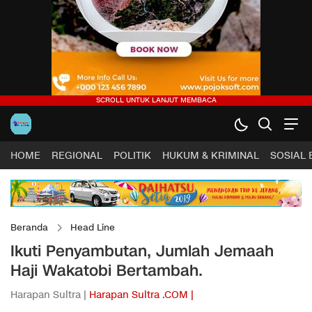
HOME
REGIONAL
POLITIK
HUKUM & KRIMINAL
SOSIAL
Beranda
Head Line
Ikuti Penyambutan, Jumlah Jemaah
Haji Wakatobi Bertambah.
Harapan Sultra |
Harapan Sultra .COM |