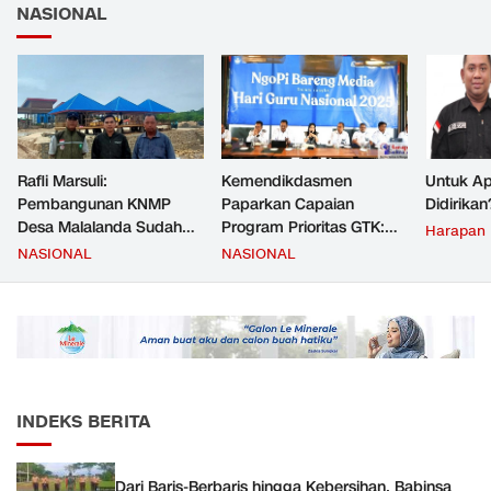
NASIONAL
Rafli Marsuli:
Kemendikdasmen
Untuk Ap
Pembangunan KNMP
Paparkan Capaian
Didirikan
Desa Malalanda Sudah
Program Prioritas GTK:
Harapan
Mencapai 69 Persen dan
Kompetensi Meningkat,
NASIONAL
NASIONAL
Material yang Digunakan
Kesejahteraan Guru Kian
Sudah Sesuai Hasil Uji Tes
Diperkuat
JMD dan JMF
INDEKS BERITA
Dari Baris-Berbaris hingga Kebersihan, Babinsa