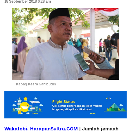
18 September 2018 6:28 am
Kabag Kesra Sahibudin
Wakatobi, HarapanSultra.COM
| Jumlah jemaah