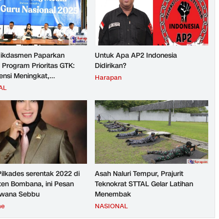
ikdasmen Paparkan
Untuk Apa AP2 Indonesia
 Program Prioritas GTK:
Didirikan?
nsi Meningkat,
Harapan
teraan Guru Kian Diperkuat
AL
Pilkades serentak 2022 di
Asah Naluri Tempur, Prajurit
en Bombana, ini Pesan
Teknokrat STTAL Gelar Latihan
rwana Sebbu
Menembak
ne
NASIONAL