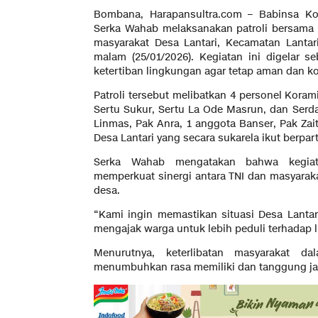
Bombana, Harapansultra.com – Babinsa Ko
Serka Wahab melaksanakan patroli bersam
masyarakat Desa Lantari, Kecamatan Lanta
malam (25/01/2026). Kegiatan ini digelar
ketertiban lingkungan agar tetap aman dan ko
Patroli tersebut melibatkan 4 personel Koram
Sertu Sukur, Sertu La Ode Masrun, dan Serda
Linmas, Pak Anra, 1 anggota Banser, Pak Zait
Desa Lantari yang secara sukarela ikut berpart
Serka Wahab mengatakan bahwa kegiata
memperkuat sinergi antara TNI dan masyarak
desa.
“Kami ingin memastikan situasi Desa Lantar
mengajak warga untuk lebih peduli terhadap l
Menurutnya, keterlibatan masyarakat da
menumbuhkan rasa memiliki dan tanggung j