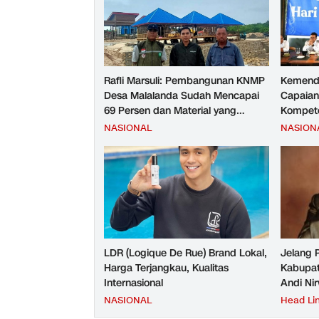
Rafli Marsuli: Pembangunan KNMP
Kemend
Desa Malalanda Sudah Mencapai
Capaian
69 Persen dan Material yang
Kompete
Digunakan Sudah Sesuai Hasil Uji
Kesejah
NASIONAL
NASION
Tes JMD dan JMF
LDR (Logique De Rue) Brand Lokal,
Jelang 
Harga Terjangkau, Kualitas
Kabupat
Internasional
Andi Ni
NASIONAL
Head Li