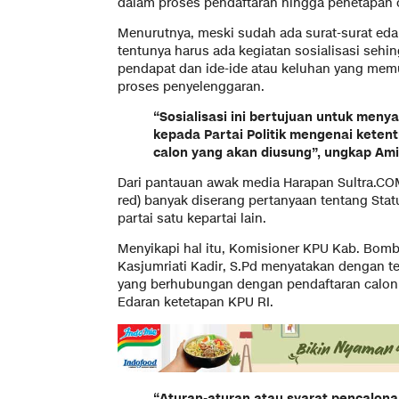
dalam proses pendaftaran hingga penetapan ca
Menurutnya, meski sudah ada surat-surat eda
tentunya harus ada kegiatan sosialisasi seh
pendapat dan ide-ide atau keluhan yang mem
proses penyelenggaran.
“Sosialisasi ini bertujuan untuk men
kepada Partai Politik mengenai kete
calon yang akan diusung”, ungkap Am
Dari pantauan awak media Harapan Sultra.CO
red) banyak diserang pertanyaan tentang Statu
partai satu kepartai lain.
Menyikapi hal itu, Komisioner KPU Kab. Bomb
Kasjumriati Kadir, S.Pd menyatakan dengan t
yang berhubungan dengan pendaftaran calon,
Edaran ketetapan KPU RI.
“Aturan-aturan atau syarat pencalona