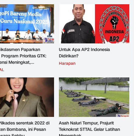
ikdasmen Paparkan
Untuk Apa AP2 Indonesia
 Program Prioritas GTK:
Didirikan?
nsi Meningkat,
Harapan
teraan Guru Kian Diperkuat
AL
Pilkades serentak 2022 di
Asah Naluri Tempur, Prajurit
en Bombana, ini Pesan
Teknokrat STTAL Gelar Latihan
rwana Sebbu
Menembak