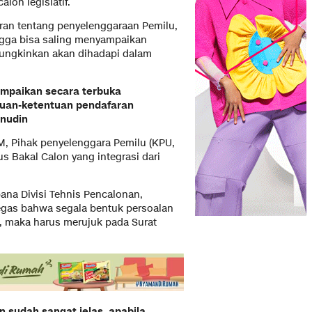
lon legislatif.
ran tentang penyelenggaraan Pemilu,
ingga bisa saling menyampaikan
ungkinkan akan dihadapi dalam
yampaikan secara terbuka
ntuan-ketentuan pendafaran
inudin
M, Pihak penyelenggara Pemilu (KPU,
s Bakal Calon yang integrasi dari
ana Divisi Tehnis Pencalonan,
egas bahwa segala bentuk persoalan
 maka harus merujuk pada Surat
n sudah sangat jelas, apabila