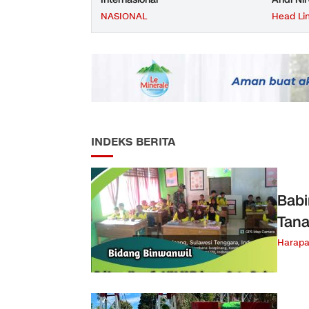
NASIONAL
Head Li
INDEKS BERITA
Babi
Tana
Harap