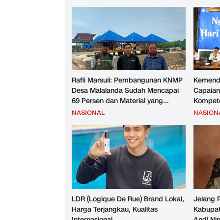
Rafli Marsuli: Pembangunan KNMP
Kemend
Desa Malalanda Sudah Mencapai
Capaian
69 Persen dan Material yang
Kompete
Digunakan Sudah Sesuai Hasil Uji
Kesejah
NASIONAL
NASION
Tes JMD dan JMF
LDR (Logique De Rue) Brand Lokal,
Jelang 
Harga Terjangkau, Kualitas
Kabupat
Internasional
Andi Ni