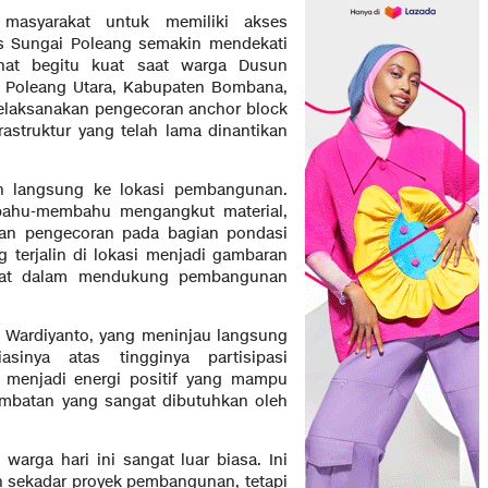
masyarakat untuk memiliki akses
s Sungai Poleang semakin mendekati
ihat begitu kuat saat warga Dusun
Poleang Utara, Kabupaten Bombana,
elaksanakan pengecoran anchor block
astruktur yang telah lama dinantikan
n langsung ke lokasi pembangunan.
bahu-membahu mengangkut material,
an pengecoran pada bagian pondasi
terjalin di lokasi menjadi gambaran
akyat dalam mendukung pembangunan
Wardiyanto, yang meninjau langsung
sinya atas tingginya partisipasi
 menjadi energi positif yang mampu
mbatan yang sangat dibutuhkan oleh
arga hari ini sangat luar biasa. Ini
sekadar proyek pembangunan, tetapi