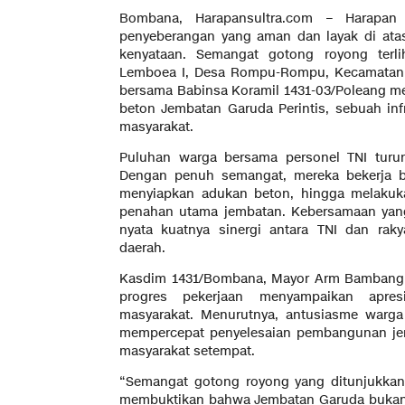
Bombana, Harapansultra.com – Harapan 
penyeberangan yang aman dan layak di ata
kenyataan. Semangat gotong royong terl
Lemboea I, Desa Rompu-Rompu, Kecamatan 
bersama Babinsa Koramil 1431-03/Poleang m
beton Jembatan Garuda Perintis, sebuah infr
masyarakat.
Puluhan warga bersama personel TNI turu
Dengan penuh semangat, mereka bekerja 
menyiapkan adukan beton, hingga melakuk
penahan utama jembatan. Kebersamaan yang 
nyata kuatnya sinergi antara TNI dan r
daerah.
Kasdim 1431/Bombana, Mayor Arm Bambang 
progres pekerjaan menyampaikan apresia
masyarakat. Menurutnya, antusiasme warga
mempercepat penyelesaian pembangunan je
masyarakat setempat.
“Semangat gotong royong yang ditunjukkan w
membuktikan bahwa Jembatan Garuda bukan 