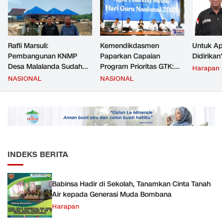
Rafli Marsuli:
Kemendikdasmen
Untuk Ap
Pembangunan KNMP
Paparkan Capaian
Didirikan
Desa Malalanda Sudah
Program Prioritas GTK:
Harapan
Mencapai 69 Persen dan
Kompetensi Meningkat,
NASIONAL
NASIONAL
Material yang Digunakan
Kesejahteraan Guru Kian
Sudah Sesuai Hasil Uji Tes
Diperkuat
JMD dan JMF
INDEKS BERITA
Babinsa Hadir di Sekolah, Tanamkan Cinta Tanah
Air kepada Generasi Muda Bombana
Harapan