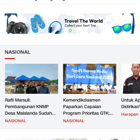
NASIONAL
Rafli Marsuli:
Kemendikdasmen
Untuk Ap
Pembangunan KNMP
Paparkan Capaian
Didirikan
Desa Malalanda Sudah
Program Prioritas GTK:
Harapan
Mencapai 69 Persen dan
Kompetensi Meningkat,
NASIONAL
NASIONAL
Material yang Digunakan
Kesejahteraan Guru Kian
Sudah Sesuai Hasil Uji Tes
Diperkuat
JMD dan JMF