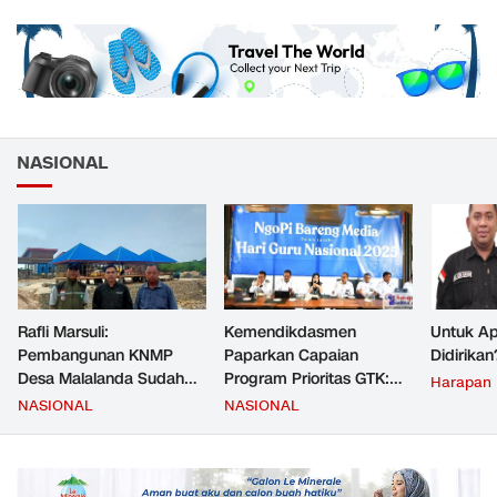
NASIONAL
Rafli Marsuli:
Kemendikdasmen
Untuk Ap
Pembangunan KNMP
Paparkan Capaian
Didirikan
Desa Malalanda Sudah
Program Prioritas GTK:
Harapan
Mencapai 69 Persen dan
Kompetensi Meningkat,
NASIONAL
NASIONAL
Material yang Digunakan
Kesejahteraan Guru Kian
Sudah Sesuai Hasil Uji Tes
Diperkuat
JMD dan JMF