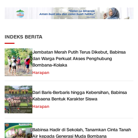
Sudah Sesuai Hasil Uji Tes
Diperkuat
JMD dan JMF
INDEKS BERITA
Jembatan Merah Putih Terus Dikebut, Babinsa
dan Warga Perkuat Akses Penghubung
Bombana–Kolaka
Harapan
Dari Baris-Berbaris hingga Kebersihan, Babinsa
Kabaena Bentuk Karakter Siswa
Harapan
Babinsa Hadir di Sekolah, Tanamkan Cinta Tanah
Air kepada Generasi Muda Bombana