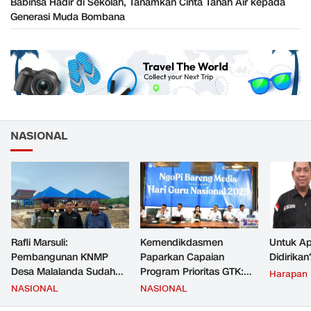
Babinsa Hadir di Sekolah, Tanamkan Cinta Tanah Air kepada
Generasi Muda Bombana
NASIONAL
Rafli Marsuli:
Kemendikdasmen
Untuk Ap
Pembangunan KNMP
Paparkan Capaian
Didirikan
Desa Malalanda Sudah
Program Prioritas GTK:
Harapan
Mencapai 69 Persen dan
Kompetensi Meningkat,
NASIONAL
NASIONAL
Material yang Digunakan
Kesejahteraan Guru Kian