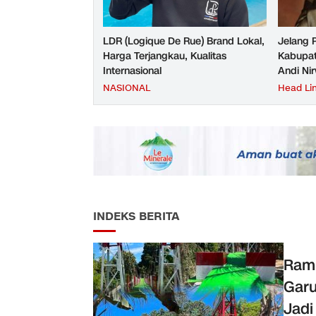
LDR (Logique De Rue) Brand Lokal,
Jelang 
Harga Terjangkau, Kualitas
Kabupat
Internasional
Andi Ni
NASIONAL
Head Li
INDEKS BERITA
Ram
Garu
Jadi