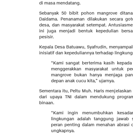
di masa mendatang.
Sebanyak 50 bibit pohon mangrove ditana
Daidama. Penanaman dilakukan secara got
desa, dan masyarakat setempat. Antusiasme w
ini juga menjadi bentuk kepedulian bersa
pesisir.
Kepala Desa Batuawu, Syafrudin, menyampai
inisiatif dan kepeduliannya terhadap lingkun
“Kami sangat berterima kasih kepada
menggerakkan masyarakat untuk pe
mangrove bukan hanya menjaga pant
depan anak cucu kita,” ujarnya.
Sementara itu, Peltu Muh. Haris menjelaskan
dari upaya TNI dalam mendukung program 
binaan.
“Kami ingin menumbuhkan kesada
lingkungan adalah tanggung jawab 
peran penting dalam menahan abrasi d
ungkapnya.