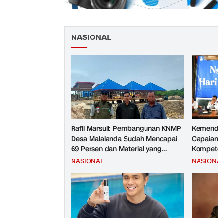
NASIONAL
Rafli Marsuli: Pembangunan KNMP
Kemend
Desa Malalanda Sudah Mencapai
Capaian
69 Persen dan Material yang
Kompete
Digunakan Sudah Sesuai Hasil Uji
Kesejah
NASIONAL
NASION
Tes JMD dan JMF