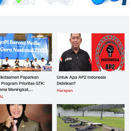
ikdasmen Paparkan
Untuk Apa AP2 Indonesia
 Program Prioritas GTK:
Didirikan?
nsi Meningkat,
Harapan
teraan Guru Kian Diperkuat
AL