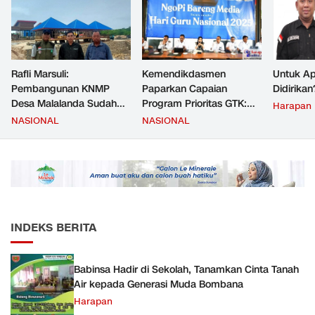
Rafli Marsuli:
Kemendikdasmen
Untuk Ap
Pembangunan KNMP
Paparkan Capaian
Didirikan
Desa Malalanda Sudah
Program Prioritas GTK:
Harapan
Mencapai 69 Persen dan
Kompetensi Meningkat,
NASIONAL
NASIONAL
Material yang Digunakan
Kesejahteraan Guru Kian
Sudah Sesuai Hasil Uji Tes
Diperkuat
JMD dan JMF
INDEKS BERITA
Babinsa Hadir di Sekolah, Tanamkan Cinta Tanah
Air kepada Generasi Muda Bombana
Harapan