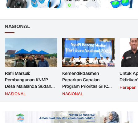
NASIONAL
Rafli Marsuli:
Kemendikdasmen
Untuk Ap
Pembangunan KNMP
Paparkan Capaian
Didirikan
Desa Malalanda Sudah
Program Prioritas GTK:
Harapan
Mencapai 69 Persen dan
Kompetensi Meningkat,
NASIONAL
NASIONAL
Material yang Digunakan
Kesejahteraan Guru Kian
Sudah Sesuai Hasil Uji Tes
Diperkuat
JMD dan JMF