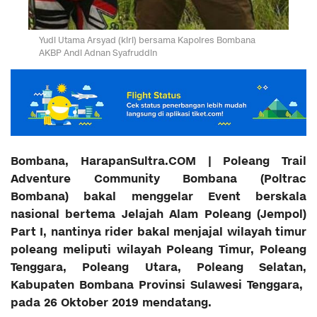
Yudi Utama Arsyad (kiri) bersama Kapolres Bombana
AKBP Andi Adnan Syafruddin
Bombana, HarapanSultra.COM | Poleang Trail
Adventure Community Bombana (Poltrac
Bombana) bakal menggelar Event berskala
nasional bertema Jelajah Alam Poleang (Jempol)
Part I, nantinya rider bakal menjajal wilayah timur
poleang meliputi wilayah Poleang Timur, Poleang
Tenggara, Poleang Utara, Poleang Selatan,
Kabupaten Bombana Provinsi Sulawesi Tenggara,
pada 26 Oktober 2019 mendatang.