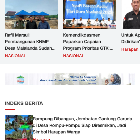
Rafli Marsuli:
Kemendikdasmen
Untuk Ap
Pembangunan KNMP
Paparkan Capaian
Didirikan
Desa Malalanda Sudah
Program Prioritas GTK:
Harapan
Mencapai 69 Persen dan
Kompetensi Meningkat,
NASIONAL
NASIONAL
Material yang Digunakan
Kesejahteraan Guru Kian
Sudah Sesuai Hasil Uji Tes
Diperkuat
JMD dan JMF
INDEKS BERITA
Rampung Dibangun, Jembatan Gantung Garuda
di Desa Rompu-Rompu Siap Diresmikan, Jadi
Simbol Harapan Warga
Harapan