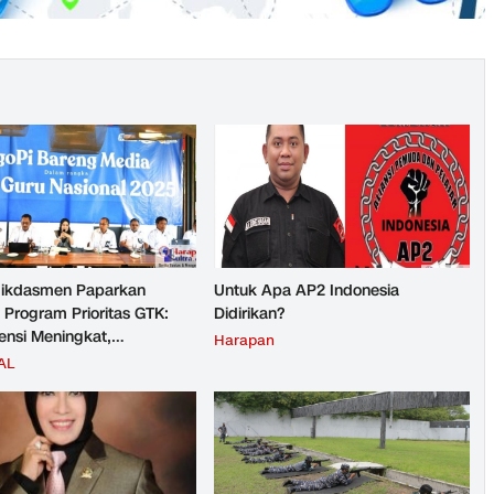
ikdasmen Paparkan
Untuk Apa AP2 Indonesia
 Program Prioritas GTK:
Didirikan?
nsi Meningkat,
Harapan
teraan Guru Kian Diperkuat
AL