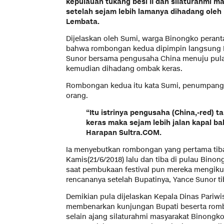
kepulauan tukang besi II dan silaturahmi ma
setelah sejam lebih lamanya dihadang oleh
Lembata.
Dijelaskan oleh Sumi, warga Binongko perant
bahwa rombongan kedua dipimpin langsung 
Sunor bersama pengusaha China menuju pul
kemudian dihadang ombak keras.
Rombongan kedua itu kata Sumi, penumpang 
orang.
“Itu istrinya pengusaha (China,-red) 
keras maka sejam lebih jalan kapal ba
Harapan Sultra.COM.
Ia menyebutkan rombongan yang pertama tib
Kamis(21/6/2018) lalu dan tiba di pulau Bino
saat pembukaan festival pun mereka mengikut
rencananya setelah Bupatinya, Yance Sunor 
Demikian pula dijelaskan Kepala Dinas Pariwi
membenarkan kunjungan Bupati beserta rom
selain ajang silaturahmi masyarakat Binongko 