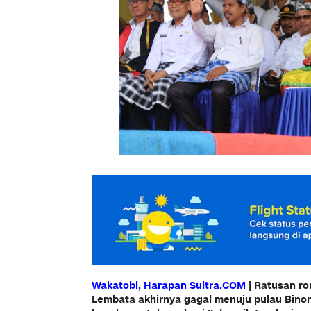
Wakatobi, Harapan Sultra.COM
| Ratusan r
Lembata akhirnya gagal menuju pulau Binon