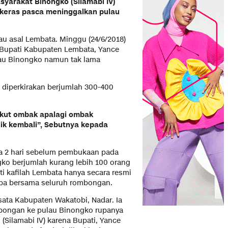
syarakat Binongko (Silamabi IV)
 keras pasca meninggalkan pulau
au asal Lembata. Minggu (24/6/2018)
Bupati Kabupaten Lembata, Yance
au Binongko namun tak lama
diperkirakan berjumlah 300-400
takut ombak apalagi ombak
lik kembali”, Sebutnya kepada
a 2 hari sebelum pembukaan pada
ngko berjumlah kurang lebih 100 orang
i kafilah Lembata hanya secara resmi
tiba bersama seluruh rombongan.
sata Kabupaten Wakatobi, Nadar. Ia
bongan ke pulau Binongko rupanya
(Silamabi IV) karena Bupati, Yance