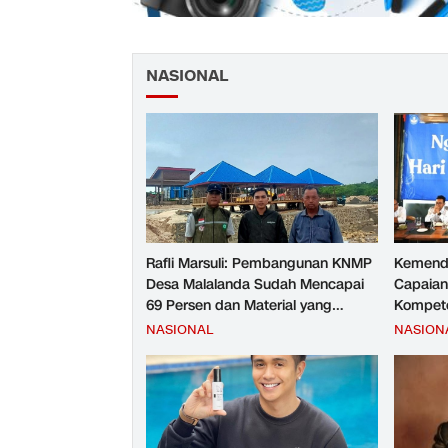
NASIONAL
Rafli Marsuli: Pembangunan KNMP
Kemend
Desa Malalanda Sudah Mencapai
Capaian
69 Persen dan Material yang
Kompete
Digunakan Sudah Sesuai Hasil Uji
Kesejah
NASIONAL
NASION
Tes JMD dan JMF