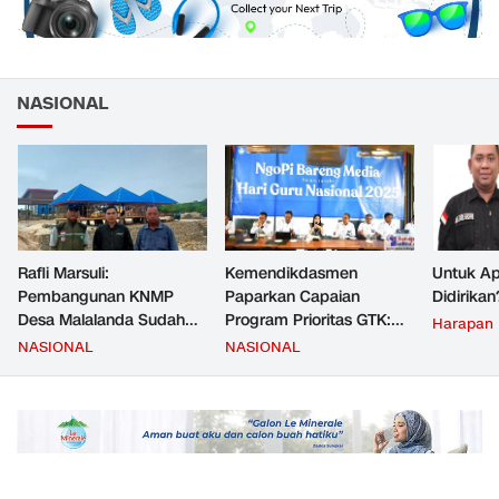
NASIONAL
Rafli Marsuli:
Kemendikdasmen
Untuk Ap
Pembangunan KNMP
Paparkan Capaian
Didirikan
Desa Malalanda Sudah
Program Prioritas GTK:
Harapan
Mencapai 69 Persen dan
Kompetensi Meningkat,
NASIONAL
NASIONAL
Material yang Digunakan
Kesejahteraan Guru Kian
Sudah Sesuai Hasil Uji Tes
Diperkuat
JMD dan JMF