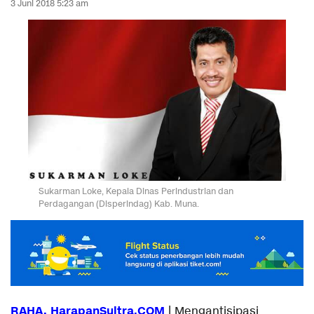
3 Juni 2018 5:23 am
Sukarman Loke, Kepala Dinas Perindustrian dan
Perdagangan (Disperindag) Kab. Muna.
RAHA, HarapanSultra.COM
| Mengantisipasi