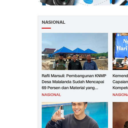
NASIONAL
Rafli Marsuli: Pembangunan KNMP
Kemend
Desa Malalanda Sudah Mencapai
Capaian
69 Persen dan Material yang
Kompete
Digunakan Sudah Sesuai Hasil Uji
Kesejah
NASIONAL
NASION
Tes JMD dan JMF