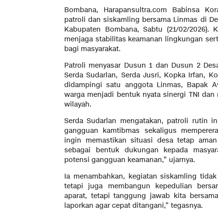
Bombana, Harapansultra.com Babinsa Kor
patroli dan siskamling bersama Linmas di De
Kabupaten Bombana, Sabtu (21/02/2026). K
menjaga stabilitas keamanan lingkungan se
bagi masyarakat.
Patroli menyasar Dusun 1 dan Dusun 2 Desa B
Serda Sudarlan, Serda Jusri, Kopka Irfan, K
didampingi satu anggota Linmas, Bapak Aw
warga menjadi bentuk nyata sinergi TNI da
wilayah.
Serda Sudarlan mengatakan, patroli rutin 
gangguan kamtibmas sekaligus memperera
ingin memastikan situasi desa tetap aman
sebagai bentuk dukungan kepada masyara
potensi gangguan keamanan,” ujarnya.
Ia menambahkan, kegiatan siskamling tida
tetapi juga membangun kepedulian bers
aparat, tetapi tanggung jawab kita bersam
laporkan agar cepat ditangani,” tegasnya.