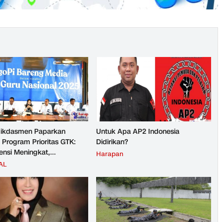
ikdasmen Paparkan
Untuk Apa AP2 Indonesia
 Program Prioritas GTK:
Didirikan?
nsi Meningkat,
Harapan
teraan Guru Kian Diperkuat
AL