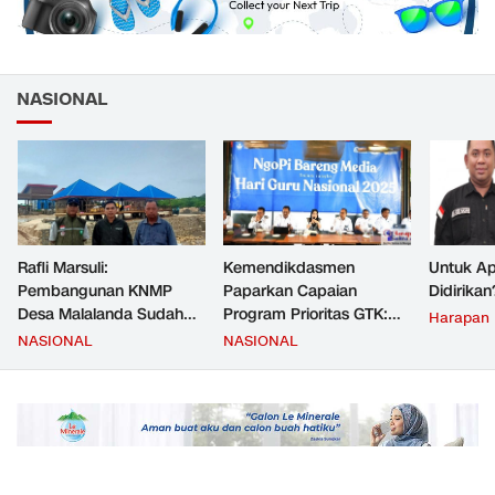
NASIONAL
Rafli Marsuli:
Kemendikdasmen
Untuk Ap
Pembangunan KNMP
Paparkan Capaian
Didirikan
Desa Malalanda Sudah
Program Prioritas GTK:
Harapan
Mencapai 69 Persen dan
Kompetensi Meningkat,
NASIONAL
NASIONAL
Material yang Digunakan
Kesejahteraan Guru Kian
Sudah Sesuai Hasil Uji Tes
Diperkuat
JMD dan JMF