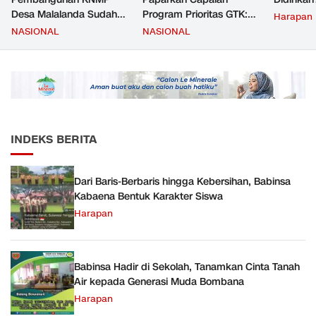
Desa Malalanda Sudah
Program Prioritas GTK:
Harapan
Mencapai 69 Persen dan
Kompetensi Meningkat,
NASIONAL
NASIONAL
Material yang Digunakan
Kesejahteraan Guru Kian
Sudah Sesuai Hasil Uji Tes
Diperkuat
JMD dan JMF
INDEKS BERITA
Dari Baris-Berbaris hingga Kebersihan, Babinsa
Kabaena Bentuk Karakter Siswa
Harapan
Babinsa Hadir di Sekolah, Tanamkan Cinta Tanah
Air kepada Generasi Muda Bombana
Harapan