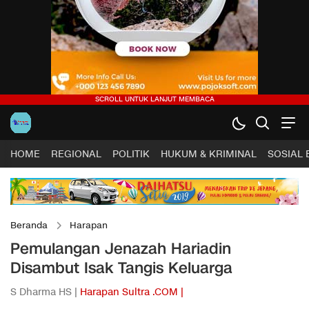
HOME
REGIONAL
POLITIK
HUKUM & KRIMINAL
SOSIAL
Beranda
Harapan
Pemulangan Jenazah Hariadin
Disambut Isak Tangis Keluarga
S Dharma HS |
Harapan Sultra .COM |