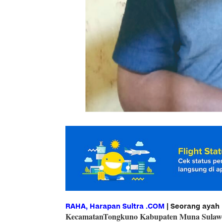
RAHA, Harapan Sultra .COM
| Seorang ayah
KecamatanTongkuno Kabupaten Muna Sulawes