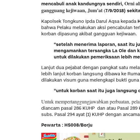
Orni a
mencabuli anak kandungnya sendiri,
gangguang kejiwaan, Jum’at (
7/9/2018) sekit
Kapolsek Tongkuno Ipda Darul Aqsa kepada
bahwa Pelaku melakukan aksi pencabulan te
korban dipasung akibat gangguan kejiwaan.
“setelah menerima laporan, saat itu j
mengamankan tersangka La Ole dan k
untuk dilakukan pemeriksaan lebih me
Lanjut dua pejabat dengan pangkat satu mela
lebih lanjut korban langsung dibawa ke Ru
dilakukan visum guna melengkapi bukti guna 
“untuk korban saat itu juga langsung
Untuk mempertanggungjawabkan perbuatan, pelak
diancam pasal 286 KUHP dan atau Pasal 289 
subs. Pasal 294 ayat (1) KUHP dengan ancama
Pewarta : HS008/Borju