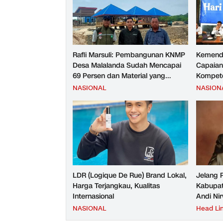
Rafli Marsuli: Pembangunan KNMP
Kemend
Desa Malalanda Sudah Mencapai
Capaian
69 Persen dan Material yang
Kompete
Digunakan Sudah Sesuai Hasil Uji
Kesejah
NASIONAL
NASION
Tes JMD dan JMF
LDR (Logique De Rue) Brand Lokal,
Jelang 
Harga Terjangkau, Kualitas
Kabupat
Internasional
Andi Ni
NASIONAL
Head Li