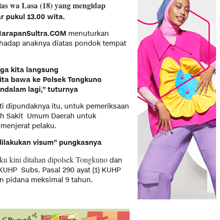
lias wa Lasa (18) yang mengidap
ar pukul 13.00 wita.
HarapanSultra.COM
menuturkan
rhadap anaknya diatas pondok tempat
uga kita langsung
ita bawa ke Polsek Tongkuno
ndalam lagi,” tuturnya
ti dipundaknya itu, untuk pemeriksaan
mah Sakit Umum Daerah untuk
menjerat pelaku.
 dilakukan visum” pungkasnya
u kini ditahan dipolsek Tongkuno
dan
KUHP Subs. Pasal 290 ayat (1) KUHP
n pidana meksimal 9 tahun.